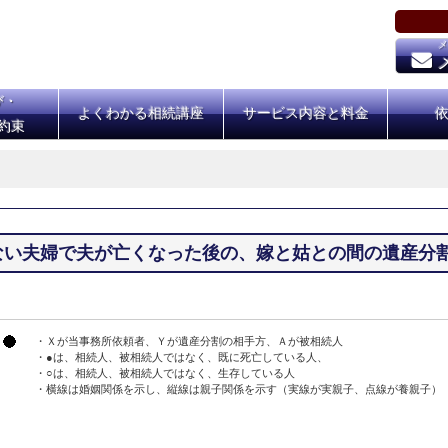
び・
よくわかる相続講座
サービス内容と料金
約束
のない夫婦で夫が亡くなった後の、嫁と姑との間の遺産分
・Ｘが当事務所依頼者、Ｙが遺産分割の相手方、Ａが被相続人
・●は、相続人、被相続人ではなく、既に死亡している人、
・○は、相続人、被相続人ではなく、生存している人
・横線は婚姻関係を示し、縦線は親子関係を示す（実線が実親子、点線が養親子）