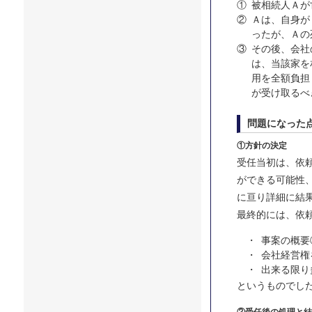
①
被相続人Ａが
②
Ａは、自身が
ったが、Ａの
③
その後、会社
は、当該家を
用を全額負担
が受け取るべ
問題になった
①方針の決定
受任当初は、依
ができる可能性
に亘り詳細に結
最終的には、依
・
事案の概要
・
会社経営権
・
出来る限り
というものでし