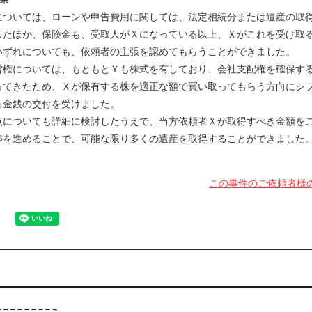
果
については、ローンや申告費用に関しては、法定相続分または遺産の取
したほか、保険金も、受取人がＸになっている以上、Ｘがこれを受け取
いずれについても、依頼者の主張を認めてもらうことができました。
営権については、もともとＹも株式を有しており、会社支配権を確保す
ってきたため、Ｘが保有する株を適正な額で買い取ってもらう方向にシ
る金銭の交付を受けました。
点についても詳細に検討したうえで、当方依頼者Ｘが取得すべき金額を
渉を進めることで、可能な限り多くの遺産を取得することができました
この事件のご依頼者様