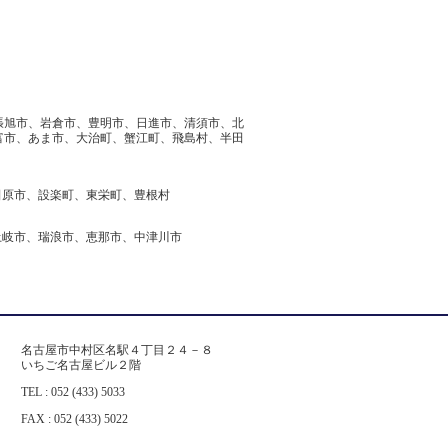
張旭市、岩倉市、豊明市、日進市、清須市、北
富市、あま市、大治町、蟹江町、飛島村、半田
田原市、設楽町、東栄町、豊根村
土岐市、瑞浪市、恵那市、中津川市
名古屋市中村区名駅４丁目２４－８
いちご名古屋ビル２階
TEL : 052 (433) 5033
FAX : 052 (433) 5022