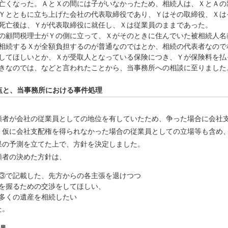
亡くなった。ＡとＸの間には子がいなかったため、相続人は、ＸとＡの
Ｙとともに立ち上げた会社の代表取締役であり、Ｙはその取締役、Ｘは
死亡後は、Ｙが代表取締役に就任し、Ｘは従業員のままであった。
の顧問税理士がＹの側に立って、Ｘがそのときに住んでいた被相続人名
相続するＸが全額負担するのが普通なのではとか、相続の代表者なので
してほしいとか、Ｘが受取人となっている保険につき、Ｙが保険料を払
きなのでは、などと言われたことから、当事務所への相談に至りました
点と、当事務所における事件処理
頼者が会社の従業員としての地位を有していたため、争った場合に会社
、仮に会社支配権を得られなかった場合の従業員としての立場等も含め
果の予測を立てた上で、方針を決定しました。
頼者の決めた方針は、
③で記載した、先方からの各主張を退けつつ
を握るための交渉をしてほしい、
多くの遺産を相続したい
た。