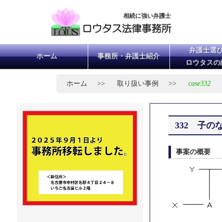
相続に強い弁護士
弁護士選
ホーム
事務所・弁護士紹介
ロウタスの
ホーム
取り扱い事例
case332
332 子
事案の概要