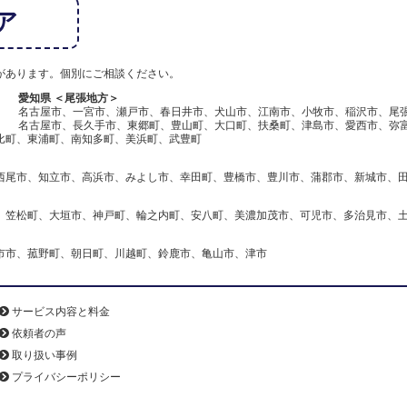
ア
があります。個別にご相談ください。
愛知県 ＜尾張地方＞
名古屋市、一宮市、瀬戸市、春日井市、犬山市、江南市、小牧市、稲沢市、尾
名古屋市、長久手市、東郷町、豊山町、大口町、扶桑町、津島市、愛西市、弥
比町、東浦町、南知多町、美浜町、武豊町
西尾市、知立市、高浜市、みよし市、幸田町、豊橋市、豊川市、蒲郡市、新城市、
、笠松町、大垣市、神戸町、輪之内町、安八町、美濃加茂市、可児市、多治見市、
市市、菰野町、朝日町、川越町、鈴鹿市、亀山市、津市
サービス内容と料金
依頼者の声
取り扱い事例
プライバシーポリシー